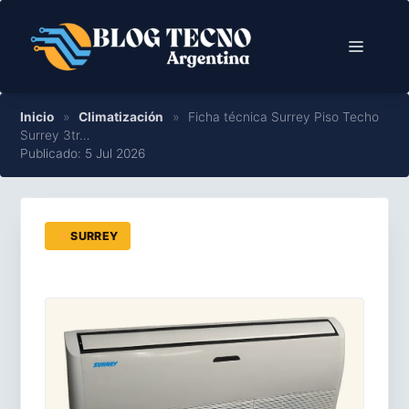
Saltar
al
Menú
contenido
Inicio
»
Climatización
»
Ficha técnica Surrey Piso Techo
Surrey 3tr…
Publicado: 5 Jul 2026
SURREY