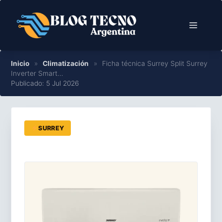
Saltar
al
Menú
contenido
Inicio
»
Climatización
»
Ficha técnica Surrey Split Surrey
Inverter Smart…
Publicado: 5 Jul 2026
SURREY