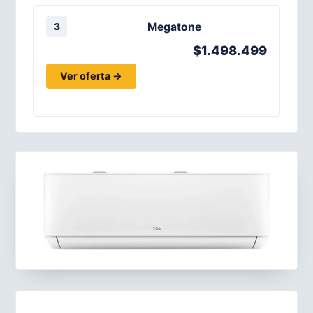
Megatone
3
$1.498.499
Ver oferta →