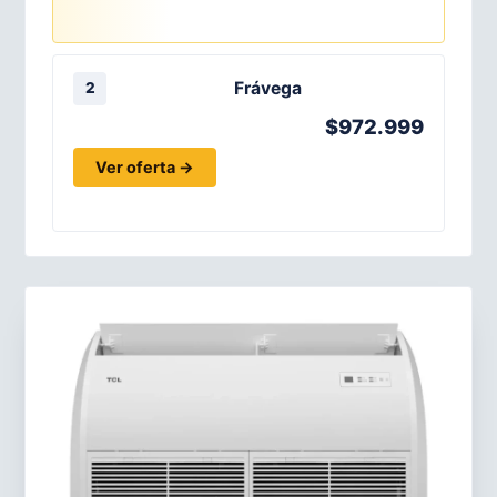
Frávega
2
$972.999
Ver oferta →