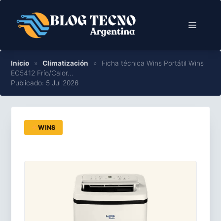
Saltar
al
Menú
contenido
Inicio
»
Climatización
»
Ficha técnica Wins Portátil Wins
EC5412 Frío/Calor…
Publicado: 5 Jul 2026
WINS