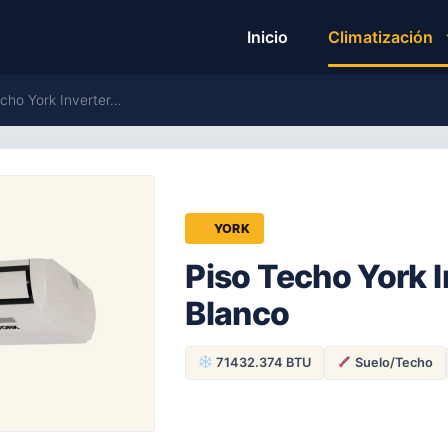
Inicio
Climatización
echo York Inverter…
YORK
Piso Techo York 
Blanco
71432.374 BTU
Suelo/Techo