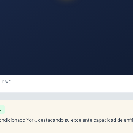
k HVAC
a
acondicionado York, destacando su excelente capacidad de enfr