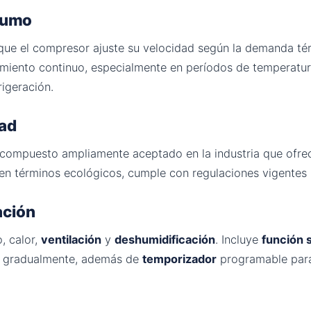
nsumo
que el compresor ajuste su velocidad según la demanda té
amiento continuo, especialmente en períodos de temperatura
rigeración.
dad
compuesto ampliamente aceptado en la industria que ofrece
n términos ecológicos, cumple con regulaciones vigentes p
ación
, calor,
ventilación
y
deshumidificación
. Incluye
función 
a gradualmente, además de
temporizador
programable para