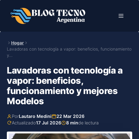
Saltar
al
Menú
contenido
Hogar
Lavadoras con tecnología a vapor: beneficios, funcionamiento
y…
Lavadoras con tecnología a
vapor: beneficios,
funcionamiento y mejores
Modelos
Por
Lautaro Medini
22 Mar 2026
Actualizado
17 Jul 2026
8 min
de lectura