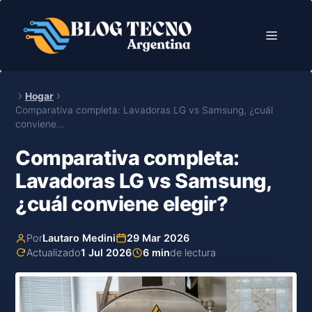
Saltar
al
Menú
contenido
Hogar
Comparativa completa: Lavadoras LG vs Samsung, ¿cuál
conviene…
Comparativa completa:
Lavadoras LG vs Samsung,
¿cuál conviene elegir?
Por
Lautaro Medini
29 Mar 2026
Actualizado
1 Jul 2026
6 min
de lectura