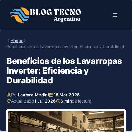
Saltar
al
Menú
contenido
Hogar
Beneficios de los Lavarropas Inverter: Eficiencia y Durabilidad
Beneficios de los Lavarropas
Inverter: Eficiencia y
Durabilidad
Por
Lautaro Medini
18 Mar 2026
Actualizado
1 Jul 2026
6 min
de lectura