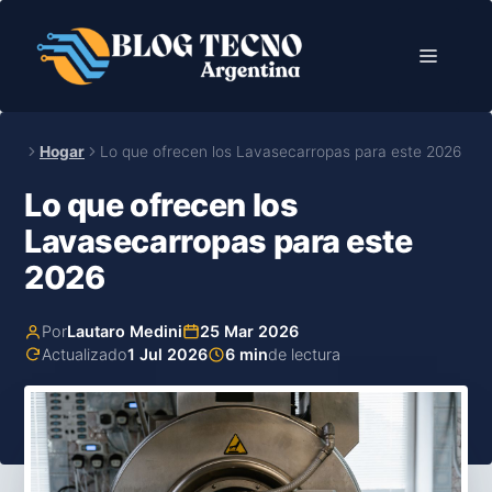
Saltar
al
Menú
contenido
Hogar
Lo que ofrecen los Lavasecarropas para este 2026
Lo que ofrecen los
Lavasecarropas para este
2026
Por
Lautaro Medini
25 Mar 2026
Actualizado
1 Jul 2026
6 min
de lectura