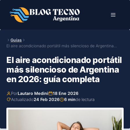
Saltar
al
Menú
contenido
Guías
El aire acondicionado portátil más silencioso de Argentina…
El aire acondicionado portátil
más silencioso de Argentina
en 2026: guía completa
Por
Lautaro Medini
18 Ene 2026
Actualizado
24 Feb 2026
6 min
de lectura