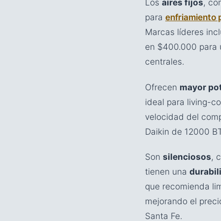
Los
aires fijos
, co
para
enfriamiento
Marcas líderes inc
en $400.000 para u
centrales.
Ofrecen
mayor pot
ideal para living-c
velocidad del comp
Daikin de 12000 BT
Son
silenciosos
, 
tienen una
durabil
que recomienda li
mejorando el preci
Santa Fe.