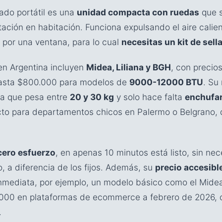
ado portátil es una
unidad compacta con ruedas
que 
tación en habitación. Funciona expulsando el aire calie
por una ventana, para lo cual
necesitas un kit de sell
en Argentina incluyen
Midea, Liliana y BGH
, con precio
asta $800.000 para modelos de
9000-12000 BTU
. Su
ya que pesa entre
20 y 30 kg
y solo hace falta
enchufar
ecto para departamentos chicos en Palermo o Belgrano
 cero esfuerzo
, en apenas 10 minutos está listo, sin ne
, a diferencia de los fijos. Además, su
precio accesibl
nmediata, por ejemplo, un modelo básico como el Mi
000 en plataformas de ecommerce a febrero de 2026, c
.