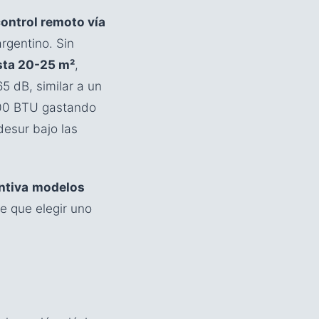
control remoto vía
rgentino. Sin
sta 20-25 m²
,
5 dB, similar a un
000 BTU gastando
desur bajo las
ntiva
modelos
e que elegir uno