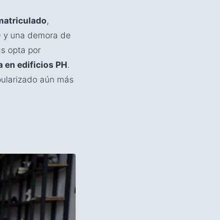
matriculado
,
00 y una demora de
as opta por
 en edificios PH
.
pularizado aún más