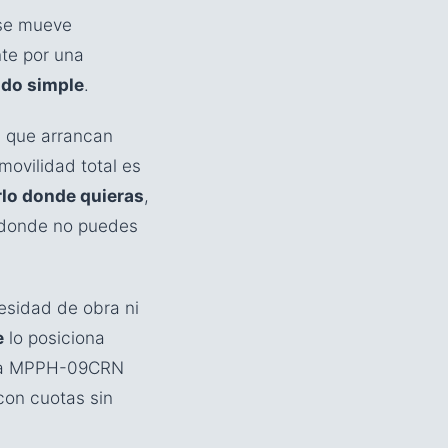
se mueve
nte por una
ado simple
.
s que arrancan
 movilidad total es
lo donde quieras
,
, donde no puedes
cesidad de obra ni
e
lo posiciona
dea MPPH-09CRN
on cuotas sin