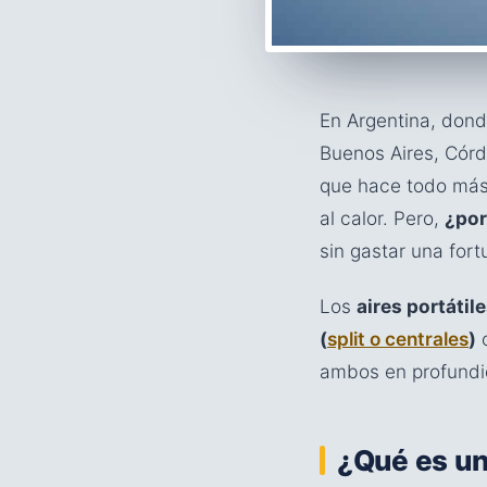
En Argentina, don
Buenos Aires, Cór
que hace todo más 
al calor. Pero,
¿port
sin gastar una fort
Los
aires portátil
(
split o centrales
)
ambos en profundid
¿Qué es un