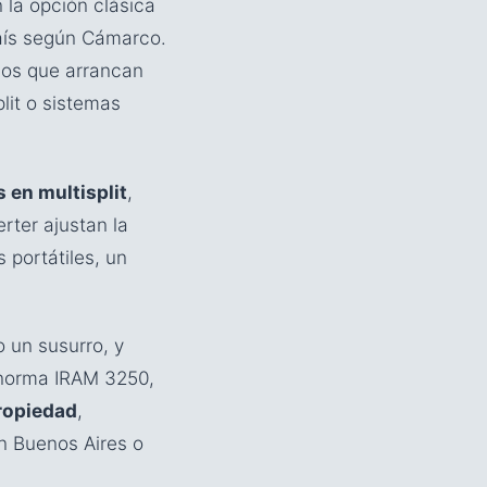
n la opción clásica
país según Cámarco.
ios que arrancan
lit o sistemas
 en multisplit
,
rter ajustan la
portátiles, un
 un susurro, y
norma IRAM 3250,
propiedad
,
en Buenos Aires o