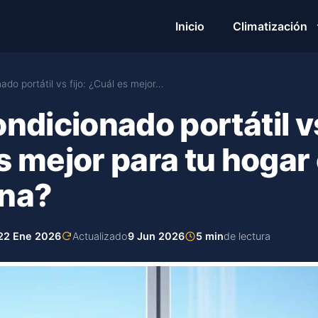
Inicio
Climatización
ado portátil vs fijo: ¿Cuál es mejor…
ndicionado portátil vs
s mejor para tu hogar
ina?
22 Ene 2026
Actualizado
9 Jun 2026
5 min
de lectura