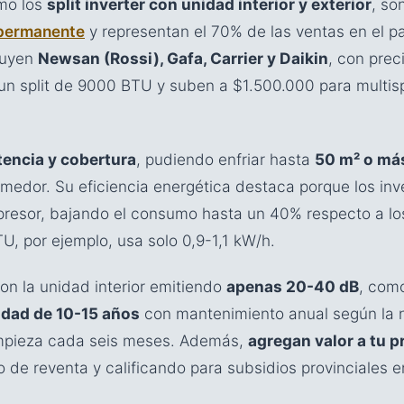
mo los
split inverter con unidad interior y exterior
, so
 permanente
y representan el 70% de las ventas en el 
luyen
Newsan (Rossi), Gafa, Carrier y Daikin
, con prec
n split de 9000 BTU y suben a $1.500.000 para multisp
encia y cobertura
, pudiendo enfriar hasta
50 m² o más
omedor. Su eficiencia energética destaca porque los inve
resor, bajando el consumo hasta un 40% respecto a los 
U, por ejemplo, usa solo 0,9-1,1 kW/h.
con la unidad interior emitiendo
apenas 20-40 dB
, como
idad de 10-15 años
con mantenimiento anual según la 
mpieza cada seis meses. Además,
agregan valor a tu 
o de reventa y calificando para subsidios provinciales 