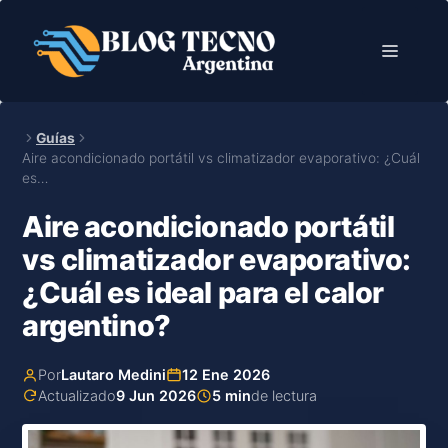
Saltar
al
Menú
contenido
Guías
Aire acondicionado portátil vs climatizador evaporativo: ¿Cuál
es…
Aire acondicionado portátil
vs climatizador evaporativo:
¿Cuál es ideal para el calor
argentino?
Por
Lautaro Medini
12 Ene 2026
Actualizado
9 Jun 2026
5 min
de lectura