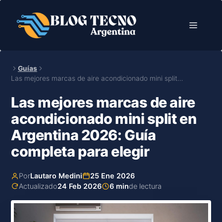
Saltar
al
Menú
contenido
Guías
Las mejores marcas de aire acondicionado mini split…
Las mejores marcas de aire
acondicionado mini split en
Argentina 2026: Guía
completa para elegir
Por
Lautaro Medini
25 Ene 2026
Actualizado
24 Feb 2026
6 min
de lectura