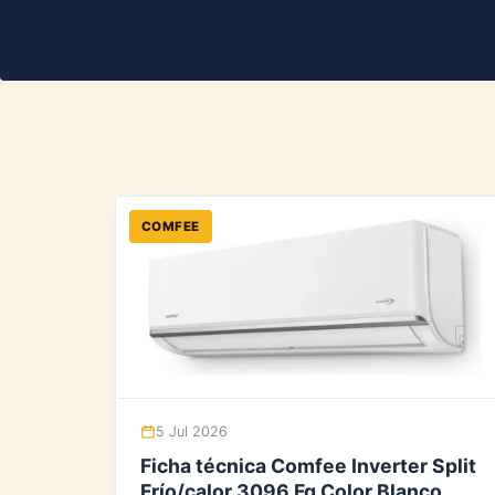
COMFEE
5 Jul 2026
Ficha técnica Comfee Inverter Split
Frío/calor 3096 Fg Color Blanco