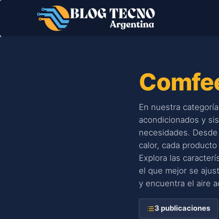
Saltar
al
contenido
Comfe
En nuestra categorí
acondicionados y sis
necesidades. Desde m
calor, cada producto
Explora las caracter
el que mejor se ajus
y encuentra el aire a
3 publicaciones