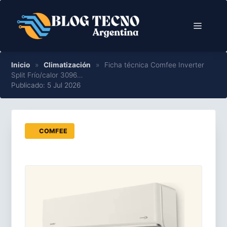
Saltar
al
Menú
contenido
Inicio
»
Climatización
»
Ficha técnica Comfee Inverter
Split Frío/calor 3096…
Publicado: 5 Jul 2026
COMFEE