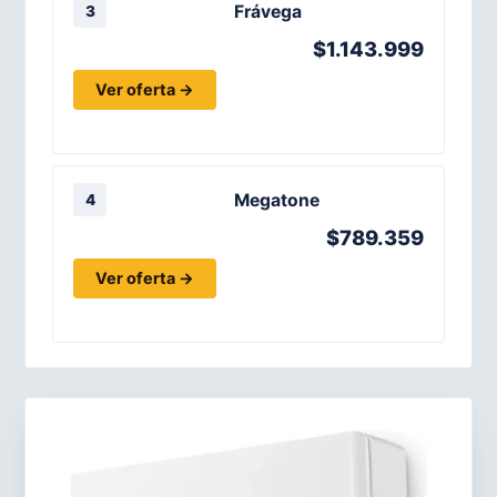
Frávega
3
$1.143.999
Ver oferta →
Megatone
4
$789.359
Ver oferta →