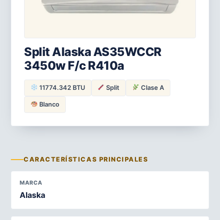
Split Alaska AS35WCCR
3450w F/c R410a
11774.342 BTU
Split
Clase A
Blanco
CARACTERÍSTICAS PRINCIPALES
MARCA
Alaska