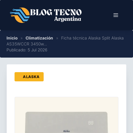
Saltar
al
Menú
contenido
Inicio
»
Climatización
»
Ficha técnica Alaska Split Alaska
AS35WCCR 3450w…
Publicado: 5 Jul 2026
ALASKA