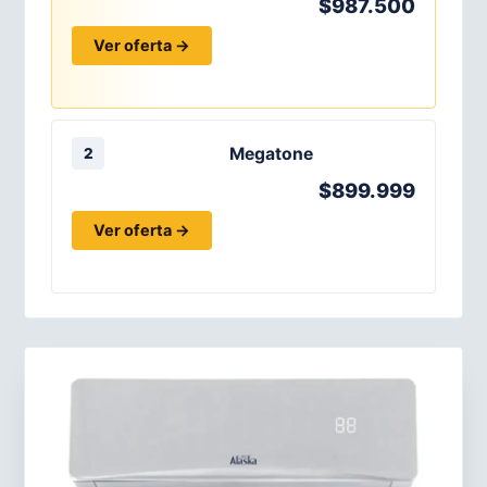
$987.500
Ver oferta →
Megatone
2
$899.999
Ver oferta →