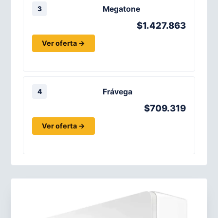
Megatone
3
$1.427.863
Ver oferta →
Frávega
4
$709.319
Ver oferta →