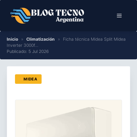
Saltar
al
Menú
contenido
Inicio
»
Climatización
»
Ficha técnica Midea Split Midea
Inverter 3000f…
Publicado: 5 Jul 2026
MIDEA