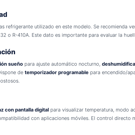
dad
as refrigerante utilizado en este modelo. Se recomienda verif
2 o R-410A. Este dato es importante para evaluar la huella
ación
ión sueño
para ajuste automático nocturno,
deshumidific
 Dispone de
temporizador programable
para encendido/apa
costosos.
az con pantalla digital
para visualizar temperatura, modo act
mpatibilidad con aplicaciones móviles. El control directo 