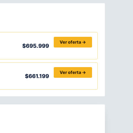
Ver oferta →
$695.999
Ver oferta →
$661.199