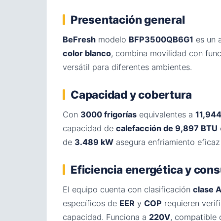
Presentación general
BeFresh
modelo
BFP3500QB6G1
es un 
color blanco
, combina movilidad con funci
versátil para diferentes ambientes.
Capacidad y cobertura
Con
3000 frigorías
equivalentes a
11,94
capacidad de
calefacción de 9,897 BTU
de
3.489 kW
asegura enfriamiento eficaz
Eficiencia energética y co
El equipo cuenta con clasificación
clase 
específicos de
EER
y
COP
requieren verif
capacidad. Funciona a
220V
, compatible 