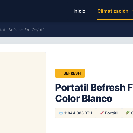
Inicio
Climatización
tatil Befresh F/c On/off…
BEFRESH
Portatil Befresh 
Color Blanco
11944.985 BTU
Portátil
C