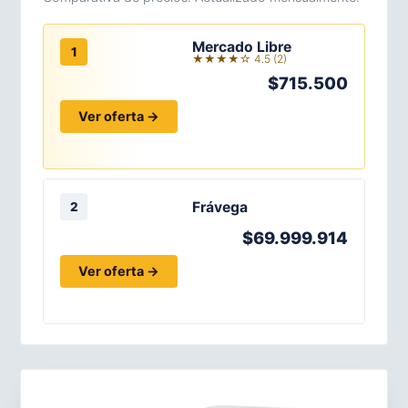
Mercado Libre
1
★★★★☆ 4.5 (2)
$715.500
Ver oferta →
Frávega
2
$69.999.914
Ver oferta →