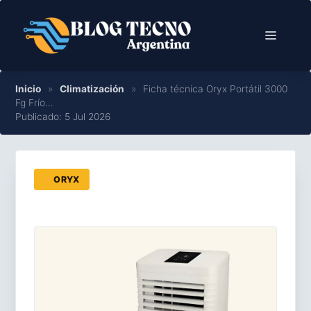
Saltar
al
Menú
contenido
Inicio
»
Climatización
»
Ficha técnica Oryx Portátil 3000
Fg Frío…
Publicado: 5 Jul 2026
ORYX