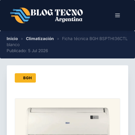
Saltar
al
Menú
contenido
Inicio
»
Climatización
»
Ficha técnica BGH BSPTHI36CTL
blanco
Publicado: 5 Jul 2026
BGH