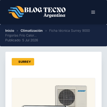
Saltar
al
Menú
contenido
Inicio
»
Climatización
»
Ficha técnica Surrey 9000
Frigorías Frío Calor…
Publicado: 5 Jul 2026
SURREY