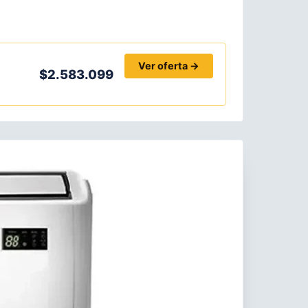
Ver oferta →
$2.583.099