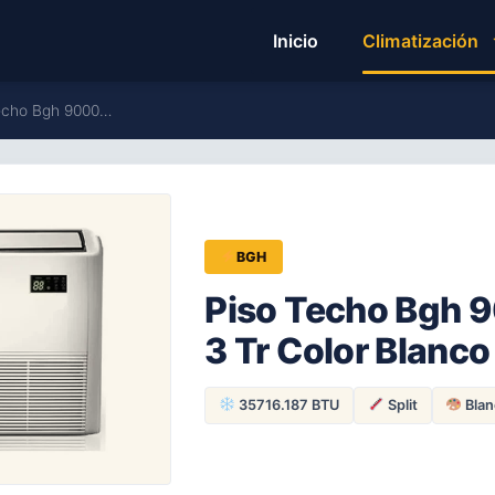
Inicio
Climatización
Techo Bgh 9000…
BGH
Piso Techo Bgh 9
3 Tr Color Blanco
35716.187 BTU
Split
Blan