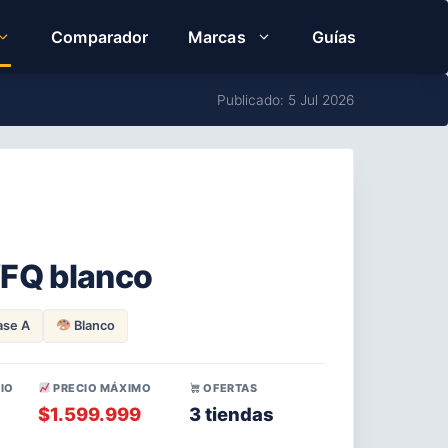
Comparador
Marcas
Guías
Publicado: 5 Jul 2026
WFQ blanco
ase A
Blanco
IO
PRECIO MÁXIMO
OFERTAS
$1.599.999
3 tiendas