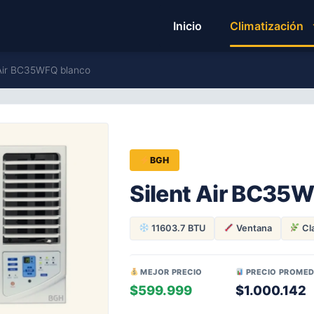
Inicio
Climatización
 Air BC35WFQ blanco
BGH
Silent Air BC35
11603.7 BTU
Ventana
Cl
MEJOR PRECIO
PRECIO PROMED
$599.999
$1.000.142