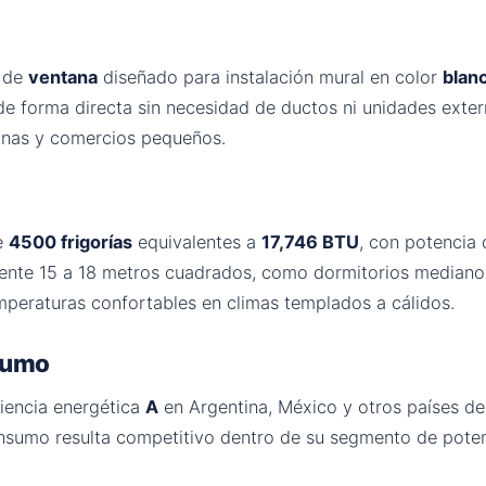
o de
ventana
diseñado para instalación mural en color
blan
s de forma directa sin necesidad de ductos ni unidades ext
inas y comercios pequeños.
e
4500 frigorías
equivalentes a
17,746 BTU
, con potencia 
te 15 a 18 metros cuadrados, como dormitorios medianos,
mperaturas confortables en climas templados a cálidos.
nsumo
ciencia energética
A
en Argentina, México y otros países de
sumo resulta competitivo dentro de su segmento de poten