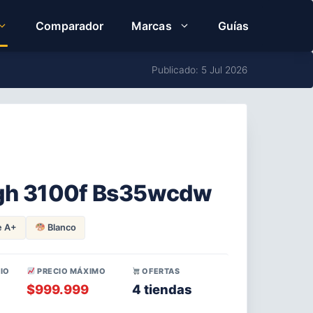
Comparador
Marcas
Guías
Publicado: 5 Jul 2026
 Bgh 3100f Bs35wcdw
e A+
Blanco
IO
PRECIO MÁXIMO
OFERTAS
$999.999
4 tiendas