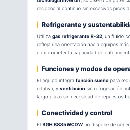
tecnología inverter
, su diseño de potenc
residencial continuo sin excesivos picos 
Refrigerante y sustentabili
Utiliza
gas refrigerante R-32
, un fluido 
refleja una orientación hacia equipos más
comprometer la capacidad de enfriamiento
Funciones y modos de oper
El equipo integra
función sueño
para redu
relativa, y
ventilación
sin refrigeración ac
largo plazo sin necesidad de repuestos fr
Conectividad y control
El
BGH BS35WCDW
no dispone de conect