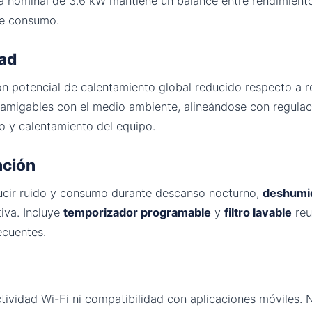
ia nominal de 3.6 kW mantiene un balance entre rendimient
de consumo.
dad
con potencial de calentamiento global reducido respecto a r
 amigables con el medio ambiente, alineándose con regulac
 y calentamiento del equipo.
ación
cir ruido y consumo durante descanso nocturno,
deshumid
tiva. Incluye
temporizador programable
y
filtro lavable
reu
ecuentes.
ividad Wi-Fi ni compatibilidad con aplicaciones móviles. 