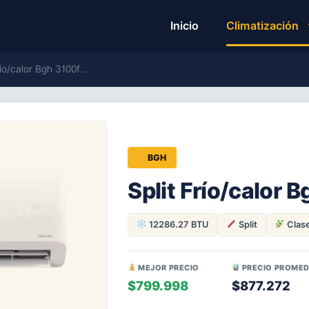
Inicio
Climatización
río/calor Bgh 3100f…
BGH
Split Frío/calor
12286.27 BTU
Split
Clas
MEJOR PRECIO
PRECIO PROMED
$799.998
$877.272