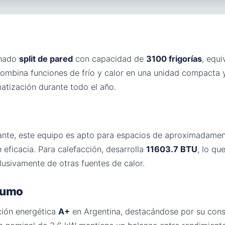
onado
split de pared
con capacidad de
3100 frigorías
, equ
combina funciones de frío y calor en una unidad compacta y
atización durante todo el año.
ante, este equipo es apto para espacios de aproximadame
 eficacia. Para calefacción, desarrolla
11603.7 BTU
, lo q
lusivamente de otras fuentes de calor.
nsumo
ción energética
A+
en Argentina, destacándose por su co