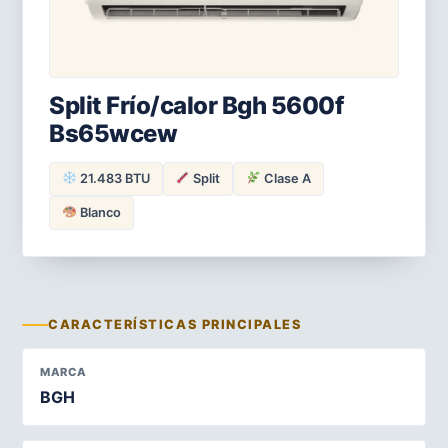
Split Frío/calor Bgh 5600f
Bs65wcew
21.483 BTU
Split
Clase A
Blanco
CARACTERÍSTICAS PRINCIPALES
MARCA
BGH