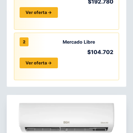
$192.780
Ver oferta →
Mercado Libre
2
$104.702
Ver oferta →