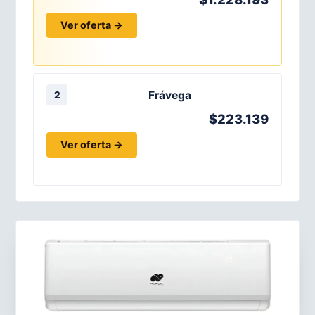
Ver oferta →
Frávega
2
$223.139
Ver oferta →