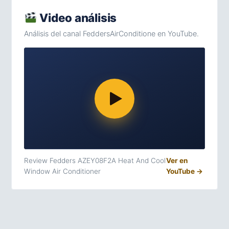
Video análisis
Análisis del canal FeddersAirConditione en YouTube.
Review Fedders AZEY08F2A Heat And Cool
Ver en
Window Air Conditioner
YouTube →