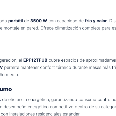
nado
portátil
de
3500 W
con capacidad de
frío y calor
. Di
s de montaje en pared. Ofrece climatización completa para e
geración, el
EPF12TFUB
cubre espacios de aproximadame
kW
permite mantener confort térmico durante meses más frí
año medio.
nsumo
A
de eficiencia energética, garantizando consumo controla
un desempeño energético competitivo dentro de su categor
con instalaciones residenciales estándar.