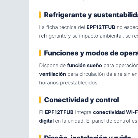
Refrigerante y sustentabili
La ficha técnica del
EPF12TFUB
no especi
refrigerante y su impacto ambiental, se r
Funciones y modos de oper
Dispone de
función sueño
para operación
ventilación
para circulación de aire sin enf
horarios preestablecidos.
Conectividad y control
El
EPF12TFUB
integra
conectividad Wi-F
digital
en la unidad. El panel de control e
Diseño, instalación y ruido