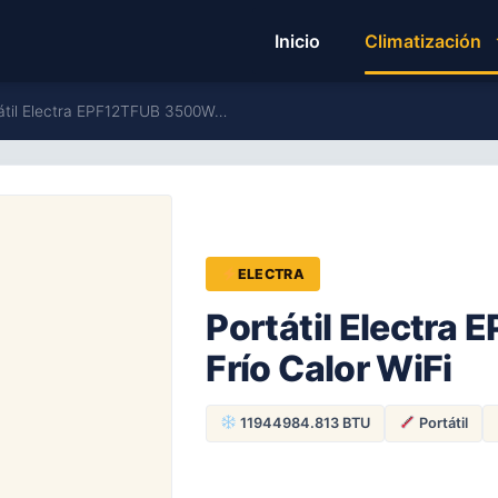
Inicio
Climatización
tátil Electra EPF12TFUB 3500W…
ELECTRA
Portátil Electr
Frío Calor WiFi
11944984.813 BTU
Portátil