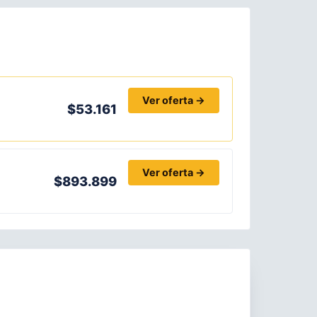
Ver oferta →
$53.161
Ver oferta →
$893.899