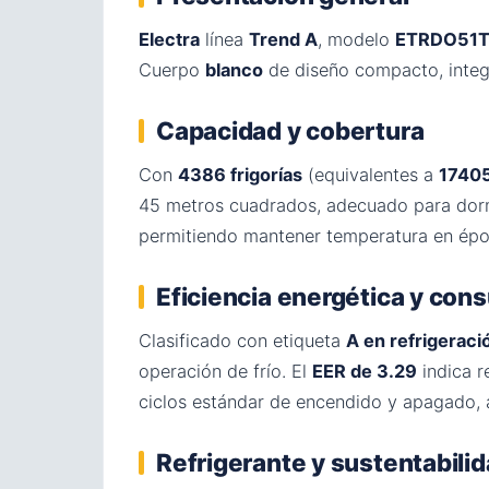
Electra
línea
Trend A
, modelo
ETRDO51
Cuerpo
blanco
de diseño compacto, integr
Capacidad y cobertura
Con
4386 frigorías
(equivalentes a
1740
45 metros cuadrados, adecuado para dormi
permitiendo mantener temperatura en époc
Eficiencia energética y co
Clasificado con etiqueta
A en refrigeraci
operación de frío. El
EER de 3.29
indica r
ciclos estándar de encendido y apagado
Refrigerante y sustentabili