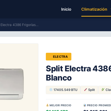
Inicio
Climatización
t Electra 4386 Frigorías…
ELECTRA
Split Electra 438
Blanco
17405.549 BTU
Split
Cla
MEJOR PRECIO
PRECIO PROMED