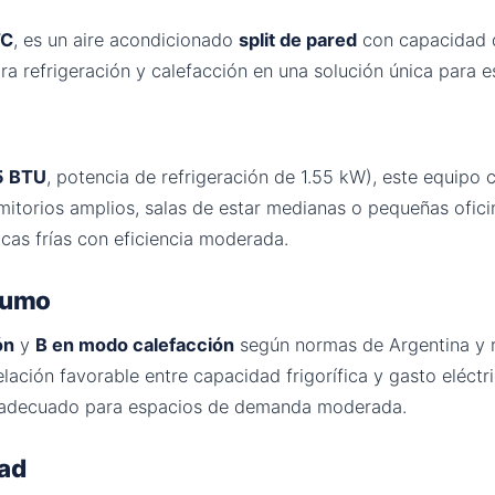
TC
, es un aire acondicionado
split de pared
con capacidad
a refrigeración y calefacción en una solución única para e
5 BTU
, potencia de refrigeración de 1.55 kW), este equip
torios amplios, salas de estar medianas o pequeñas ofici
as frías con eficiencia moderada.
nsumo
ón
y
B en modo calefacción
según normas de Argentina y r
elación favorable entre capacidad frigorífica y gasto eléctr
, adecuado para espacios de demanda moderada.
dad