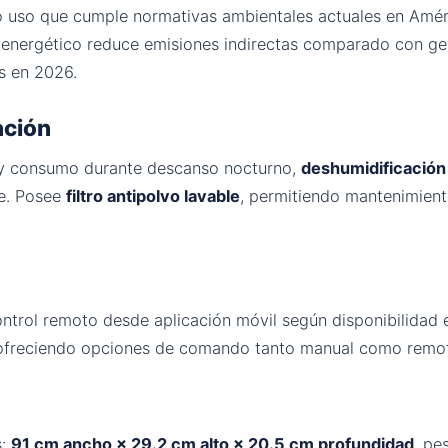
io uso que cumple normativas ambientales actuales en Amér
 energético reduce emisiones indirectas comparado con ge
s en 2026.
ación
 y consumo durante descanso nocturno,
deshumidificación
e. Posee
filtro antipolvo lavable
, permitiendo mantenimient
ontrol remoto desde aplicación móvil según disponibilidad e
, ofreciendo opciones de comando tanto manual como remot
s:
91 cm ancho × 29.2 cm alto × 20.5 cm profundidad
, pe