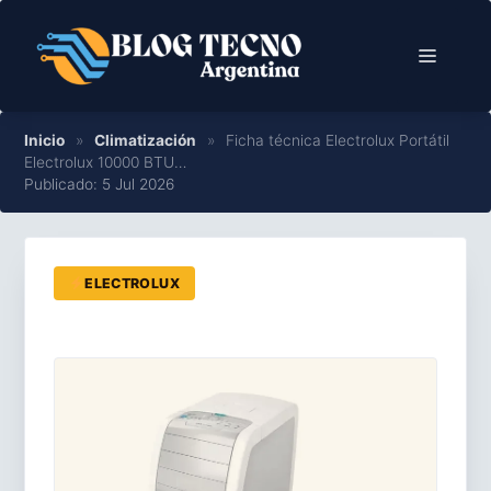
Saltar
al
Menú
contenido
Inicio
»
Climatización
»
Ficha técnica Electrolux Portátil
Electrolux 10000 BTU…
Publicado: 5 Jul 2026
ELECTROLUX