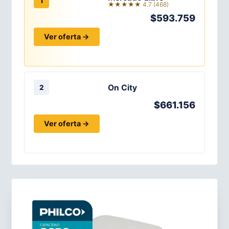
1
★★★★★ 4.7 (468)
$593.759
Ver oferta →
On City
2
$661.156
Ver oferta →