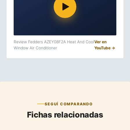
Review Fedders AZEY08F2A Heat And Cool
Ver en
Window Air Conditioner
YouTube →
SEGUÍ COMPARANDO
Fichas relacionadas