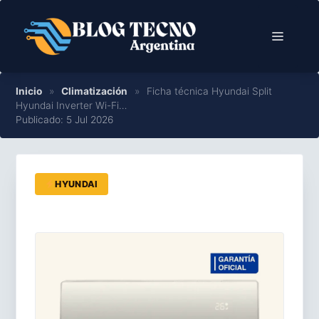
Saltar
al
Menú
contenido
Inicio
»
Climatización
»
Ficha técnica Hyundai Split
Hyundai Inverter Wi-Fi…
Publicado: 5 Jul 2026
HYUNDAI