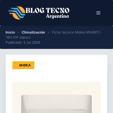
Saltar
al
Menú
contenido
Inicio
»
Climatización
»
Ficha técnica Midea MSABFC-
18H-01F blanco
Publicado: 5 Jul 2026
MIDEA