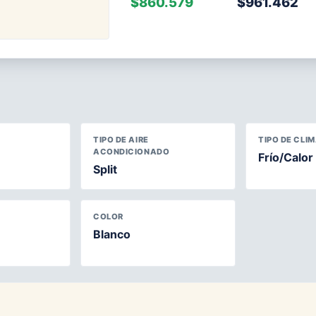
$860.579
$961.462
TIPO DE AIRE
TIPO DE CLI
ACONDICIONADO
Frío/Calor
Split
COLOR
Blanco