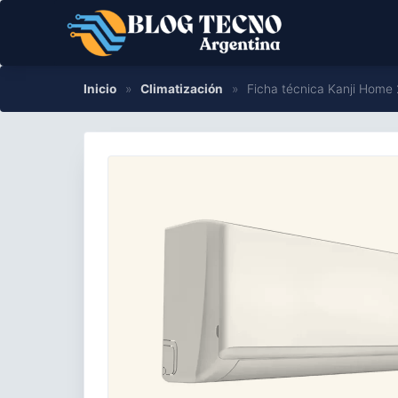
Saltar
al
contenido
Inicio
»
Climatización
»
Ficha técnica Kanji Home