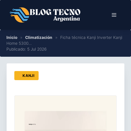
Saltar
al
Menú
contenido
Inicio
»
Climatización
»
Ficha técnica Kanji Inverter Kanji
Home 5300…
Publicado: 5 Jul 2026
KANJI