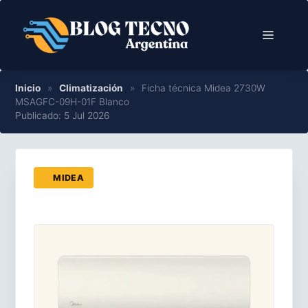
Saltar
al
Menú
contenido
Inicio
»
Climatización
»
Ficha técnica Midea 2730W
MSAGFC-09H-01F Blanco
Publicado: 5 Jul 2026
MIDEA