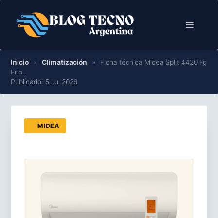
Saltar
al
Menú
contenido
Inicio
»
Climatización
»
Ficha técnica Midea Split 4420 Fg
Frio…
Publicado: 5 Jul 2026
MIDEA