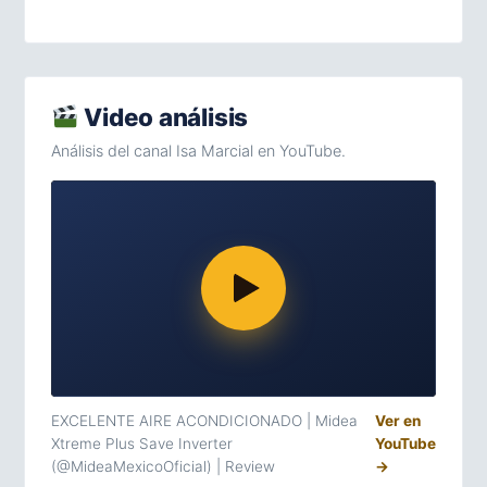
Video análisis
Análisis del canal Isa Marcial en YouTube.
EXCELENTE AIRE ACONDICIONADO | Midea
Ver en
Xtreme Plus Save Inverter
YouTube
(@MideaMexicoOficial) | Review
→