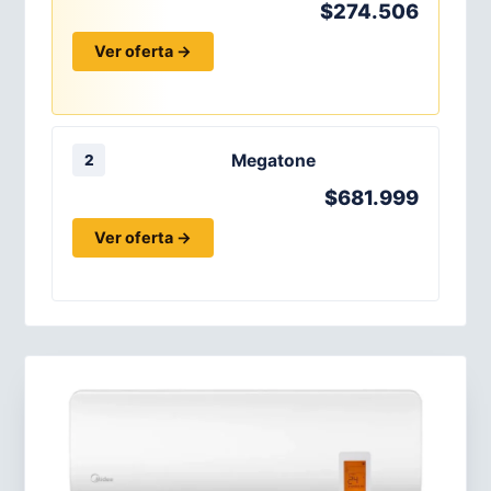
$274.506
Ver oferta →
Megatone
2
$681.999
Ver oferta →