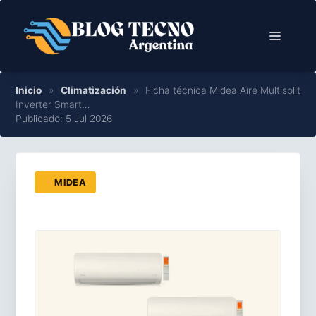
Saltar
al
Menú
contenido
Inicio
»
Climatización
»
Ficha técnica Midea Aire Multisplit
Inverter Smart…
Publicado: 5 Jul 2026
MIDEA