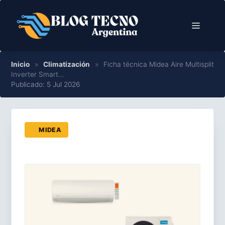
Saltar
al
Menú
contenido
Inicio
»
Climatización
»
Ficha técnica Midea Aire Multisplit
Inverter Smart…
Publicado: 5 Jul 2026
MIDEA