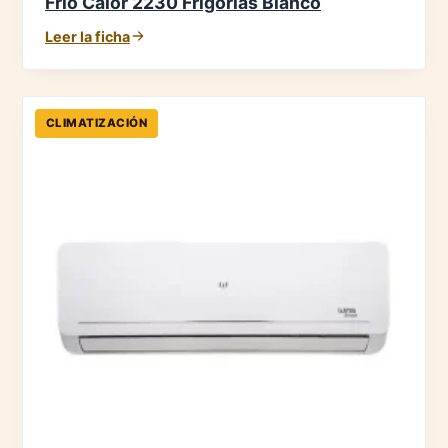
Frío Calor 2230 Frigorías Blanco
Leer la ficha
CLIMATIZACIÓN