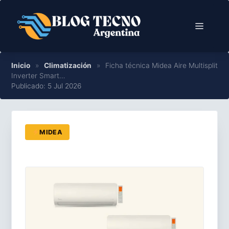
Saltar
al
Menú
contenido
Inicio
»
Climatización
»
Ficha técnica Midea Aire Multisplit
Inverter Smart…
Publicado: 5 Jul 2026
MIDEA