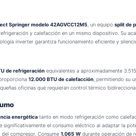
nect Springer modelo 42AGVCC12M5
, un equipo
split de 
refrigeración y calefacción en un mismo dispositivo. Su a
logía inverter garantiza funcionamiento eficiente y silenci
U de refrigeración
equivalentes a aproximadamente 3.515 
 proporciona
12.000 BTU de calefacción
, permitiendo su u
equeñas oficinas que requieran control térmico bidireccional
nsumo
encia energética
tanto en modo refrigeración como calefac
 significativamente el consumo eléctrico al adaptar la pot
til del compresor. Consume
1.065 W
durante operación de re