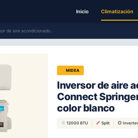
Inicio
Climatización
sor de aire acondicionado…
MIDEA
Inversor de aire
Connect Springer
color blanco
12000 BTU
Split
Inverte