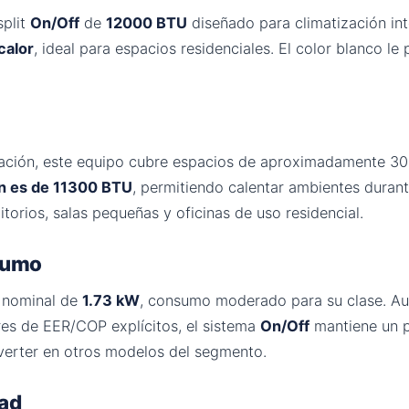
split
On/Off
de
12000 BTU
diseñado para climatización int
calor
, ideal para espacios residenciales. El color blanco le
ración, este equipo cubre espacios de aproximadamente 3
ón es de 11300 BTU
, permitiendo calentar ambientes durant
torios, salas pequeñas y oficinas de uso residencial.
nsumo
 nominal de
1.73 kW
, consumo moderado para su clase. Aun
ores de EER/COP explícitos, el sistema
On/Off
mantiene un pe
nverter en otros modelos del segmento.
dad