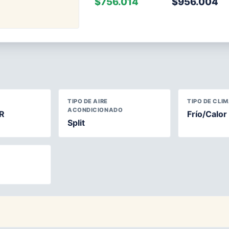
$756.014
$956.004
TIPO DE AIRE
TIPO DE CLI
ACONDICIONADO
R
Frío/Calor
Split