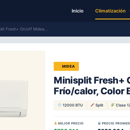
Inicio
Climatización
plit Fresh+ On/off Midea…
MIDEA
Minisplit Fresh+ 
Frío/calor, Color
12000 BTU
Split
Clase 1
MEJOR PRECIO
PRECIO PROMED