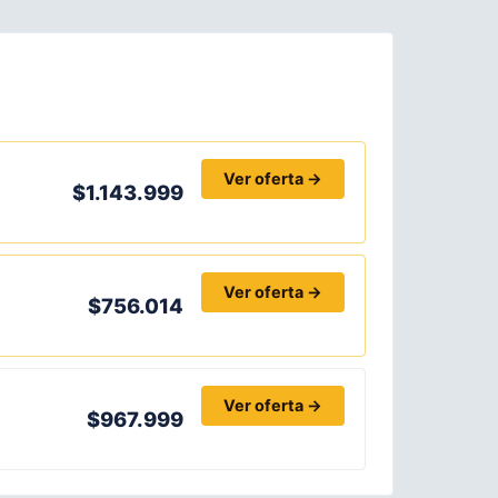
Ver oferta →
$1.143.999
Ver oferta →
$756.014
Ver oferta →
$967.999