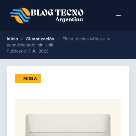
Saltar
al
Menú
contenido
Inicio
»
Climatización
»
Ficha técnica Midea aire
acondicionado mini split…
Publicado: 5 Jul 2026
MIDEA