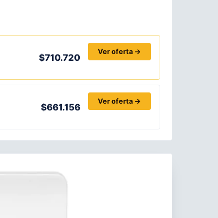
Ver oferta →
$710.720
Ver oferta →
$661.156