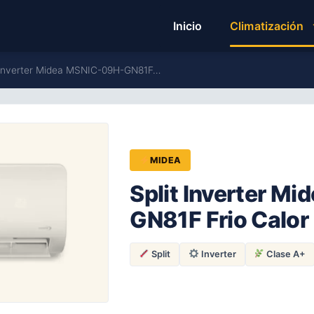
Inicio
Climatización
t Inverter Midea MSNIC-09H-GN81F…
MIDEA
Split Inverter M
GN81F Frio Calor
Split
Inverter
Clase A+