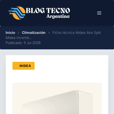
Saltar
al
Menú
contenido
Inicio
»
Climatización
»
Ficha técnica Midea Aire Split
Midea Inverter…
Publicado: 5 Jul 2026
MIDEA