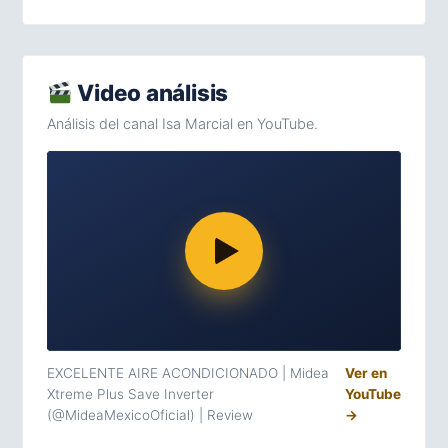
Video análisis
Análisis del canal Isa Marcial en YouTube.
EXCELENTE AIRE ACONDICIONADO | Midea
Ver en
Xtreme Plus Save Inverter
YouTube
(@MideaMexicoOficial) | Review
→