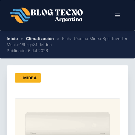
Saltar
al
Menú
contenido
Inicio
»
Climatización
»
Ficha técnica Midea Split Inverter
Msnic-18h-gn81f Midea
Publicado: 5 Jul 2026
MIDEA