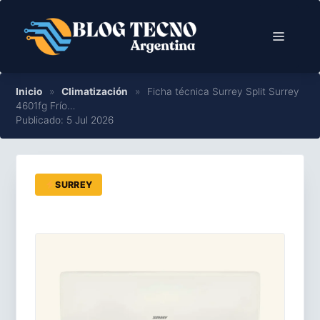
Saltar
al
Menú
contenido
Inicio
»
Climatización
»
Ficha técnica Surrey Split Surrey
4601fg Frío…
Publicado: 5 Jul 2026
SURREY