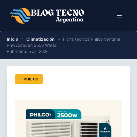
Saltar
al
Menú
contenido
Inicio
»
Climatización
»
Ficha técnica Philco Ventana
Phw25ca3an 2500 Watts…
Publicado: 5 Jul 2026
PHILCO